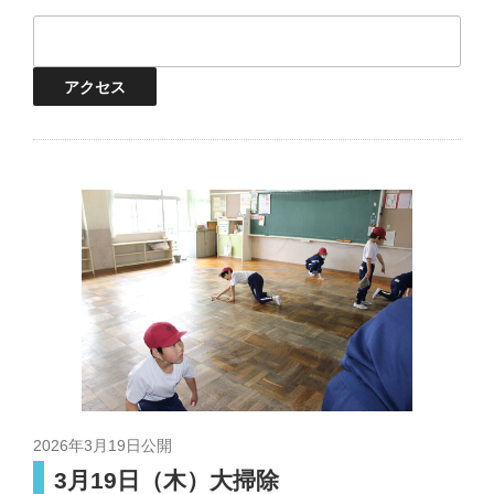
2026年3月19日
公開
3月19日（木）大掃除