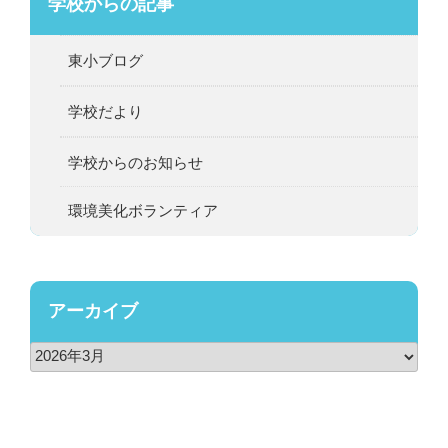
学校からの記事
東小ブログ
学校だより
学校からのお知らせ
環境美化ボランティア
アーカイブ