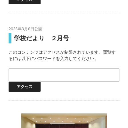
2026年3月6日
公開
学校だより ２月号
このコンテンツはアクセスが制限されています。閲覧す
るには以下にパスワードを入力してください。