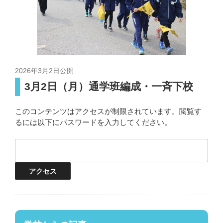
2026年3月2日
公開
3月2日（月）通学班編成・一斉下校
このコンテンツはアクセスが制限されています。閲覧す
るには以下にパスワードを入力してください。